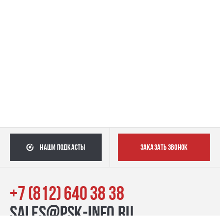
Отдел клиентского сервиса
г. Санкт-Петербург, наб. реки Карповки, д. 39 лит. Б Режим работы: вт.- сб.: 09:00–18:00
Офис ГК "ПСК"
Набережная реки Карповки 16 к. 2 лит А
Гарантийный отдел
г.Санкт-Петербург, набережная реки Карповки, д.39
наши подкасты
заказать звонок
+7 (812) 640 38 38
sales@psk-info.ru