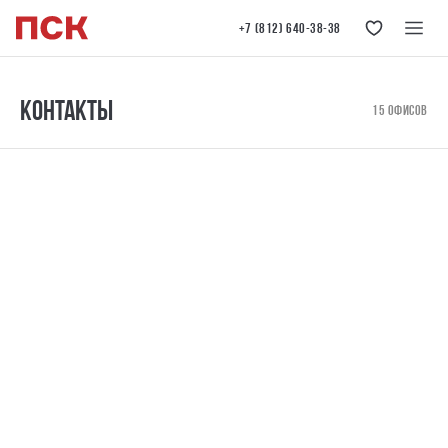
+7 (812) 640-38-38
Контакты
15 офисов
Центральный офис продаж
г. Санкт-Петербург, наб. реки Карповки, 39, лит. Б
Офис продаж ЖК «Галерная гавань»
г. Санкт-Петербург, Шкиперский проток, 16Д
Офис продаж ЖК «Ассамблея»
г. Санкт-Петербург, Малый пр. В.О., д. 54, к.2