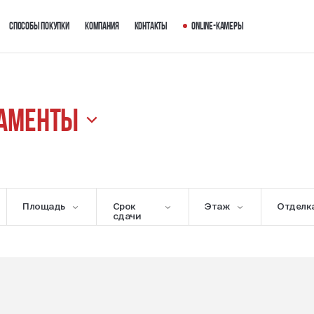
Способы покупки
Компания
Контакты
Online-камеры
таменты
Площадь
Срок
Этаж
Отделк
сдачи