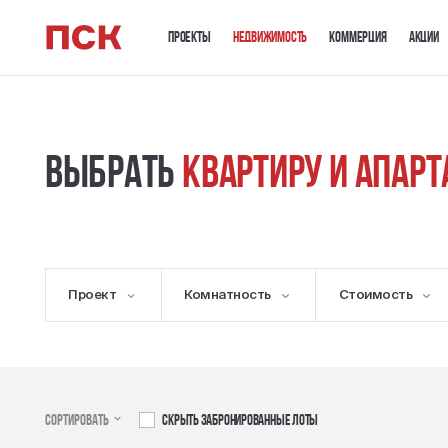
Проекты
Недвижимость
Коммерция
Акции
Выбрать
квартиру и апар
Выбрать квартиру и апартаменты
Проект
Комнатность
Стоимость
Сортировать
Скрыть забронированные лоты