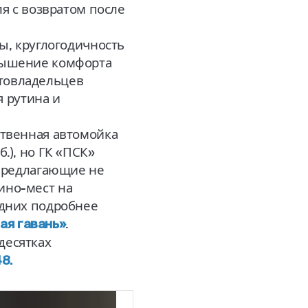
я с возвратом после
ы, круглогодичность
вышение комфорта
товладельцев
я рутина и
ственная автомойка
.), но ГК «ПСК»
 предлагающие не
ино-мест на
едних подробнее
.
ая гавань»
десятках
8.