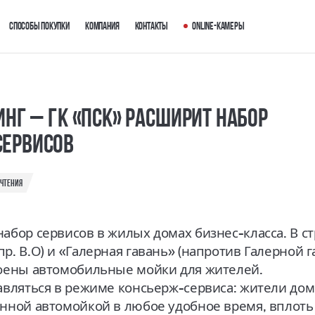
Способы покупки
Компания
Контакты
Online-камеры
инг – ГК «ПСК» расширит набор
сервисов
 чтения
набор сервисов в жилых домах бизнес-класса. В с
р. В.О) и «Галерная гавань» (напротив Галерной 
роены автомобильные мойки для жителей.
авляться в режиме консьерж-сервиса: жители дом
енной автомойкой в любое удобное время, вплот