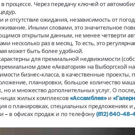
 в процессе. Через передачу ключей от автомобил
цедур.
 и отсутствие ожидания, независимость от погод
уживание. Иными словами, это значительное по
ющимся открытым данным, не менее четверти ав
ми несколько раз в месяц. То есть, это регулярна
рая может быть более удобной.
 характерны для премиальной недвижимости (соб
премиальном доме «Акватория» на Выборгской наб
жимости бизнес-класса, в качественные проекты,
оложение, планировки, большое количество маш
, но и множество дополнительных услуг. О посл
аницах жилых комплексов
и
«Ассамблея»
«Галерн
я о планировках, специальных предложениях и 
и –
в офисах продаж
и по телефону
(812) 640-48-4