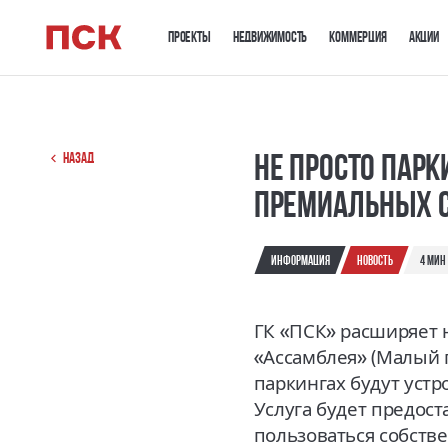
Проекты
Недвижимость
Коммерция
Акции
Не просто парк
Назад
премиальных 
информация
новость
4 мин
ГК «ПСК» расширяет 
«Ассамблея» (Малый п
паркингах будут уст
Услуга будет предост
пользоваться собств