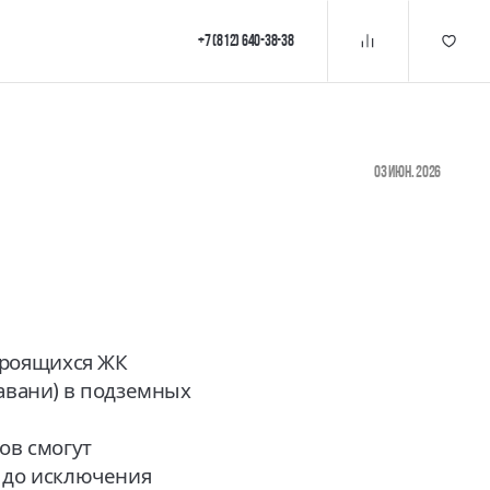
+7 (812) 640-38-38
03 июн. 2026
троящихся ЖК
гавани) в подземных
ов смогут
ь до исключения