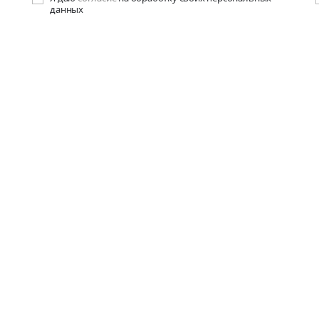
данных
+7 (812) 640 38 38
sales@psk-info.ru