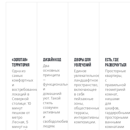
«Золотая»
Дизайн код
Дворы для
Есть, где
территория
увлечений
развернуться
Два
основных
Одна из
Единое
Просторные
принципа
самых
увлекательное
квартиры,
—
комфортных
ландшафтное
с
функциональность
и
пространство,
правильной
и
востребованных
включающее
геометрией
домашний
локаций в
в себя
комнат,
уют. Такой
Северной
пейзажные
нишами
стиль
столице: 10
зоны,
для
созвучен
минут
общественные
шкафов,
активным
пешком от
террасы,
гардеробными
и
метро
интерактивные
просторными
свободолюбивым
Лесная, 5
композиции.
ванными
людям.
минут на
комнатами