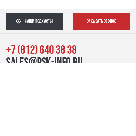
наши подкасты
заказать звонок
+7 (812) 640 38 38
sales@psk-info.ru
© Группа компаний «ПСК», 2007–2026
г. Санкт-Петербург наб. реки Карповки, 39, лит. Б пн-пт:
10:00–20:00, сб-вс: 11:00–19:00
Контакты