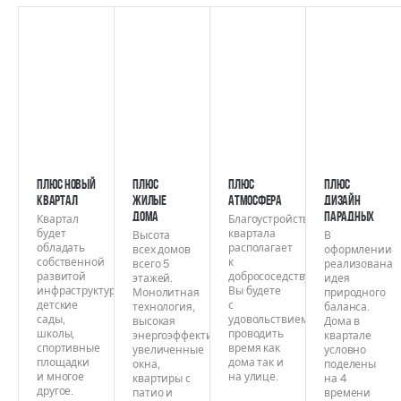
ПЛЮС НОВЫЙ
ПЛЮС
ПЛЮС
ПЛЮС
КВАРТАЛ
ЖИЛЫЕ
АТМОСФЕРА
ДИЗАЙН
ДОМА
ПАРАДНЫХ
Квартал
Благоустройство
будет
квартала
Высота
В
обладать
располагает
всех домов
оформлении
собственной
к
всего 5
реализована
развитой
добрососедству.
этажей.
идея
инфраструктурой:
Вы будете
Монолитная
природного
детские
с
технология,
баланса.
сады,
удовольствием
высокая
Дома в
школы,
проводить
энергоэффективность,
квартале
спортивные
время как
увеличенные
условно
площадки
дома так и
окна,
поделены
и многое
на улице.
квартиры с
на 4
другое.
патио и
времени