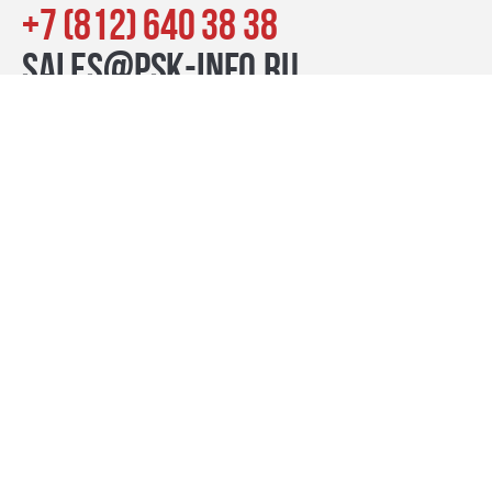
+7 (812) 640 38 38
sales@psk-info.ru
© Группа компаний «ПСК», 2007–2026
г. Санкт-Петербург наб. реки Карповки, 39, лит. Б пн-пт:
10:00–20:00, сб-вс: 11:00–19:00
Контакты
премиум-проекты
бизнес