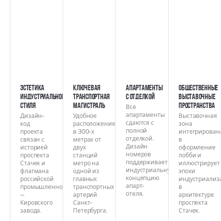
Эстетика
Ключевая
Апартаменты
Общественные
индустриального
транспортная
с отделкой
выставочные
стиля
магистраль
пространства
Все
апартаменты
Дизайн-
Удобное
Выставочная
сдаются с
код
расположение
зона
полной
проекта
в 300-х
интегрирован
отделкой.
связан с
метрах от
в
Дизайн
историей
двух
оформление
номеров
проспекта
станций
лобби и
поддерживает
Стачек и
метро на
иллюстрирует
индустриальную
флагмана
одной из
эпохи
концепцию
российской
главных
индустриализ
апарт-
промышленности
транспортных
в
отеля.
—
артерий
архитектуре
Кировского
Санкт-
проспекта
завода.
Петербурга.
Стачек.