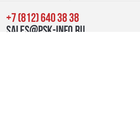
+7 (812) 640 38 38
sales@psk-info.ru
© Группа компаний «ПСК», 2007–2026
г. Санкт-Петербург наб. реки Карповки, 39, лит. Б пн-пт:
10:00–20:00, сб-вс: 11:00–19:00
Контакты
премиум-проекты
бизнес