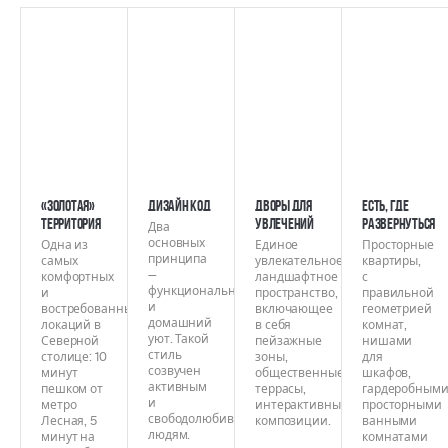
«Золотая»
Дизайн код
Дворы для
Есть, где
территория
увлечений
развернуться
Два
основных
Одна из
Единое
Просторные
принципа
самых
увлекательное
квартиры,
—
комфортных
ландшафтное
с
функциональность
и
пространство,
правильной
и
востребованных
включающее
геометрией
домашний
локаций в
в себя
комнат,
уют. Такой
Северной
пейзажные
нишами
стиль
столице: 10
зоны,
для
созвучен
минут
общественные
шкафов,
активным
пешком от
террасы,
гардеробными
и
метро
интерактивные
просторными
свободолюбивым
Лесная, 5
композиции.
ванными
людям.
минут на
комнатами