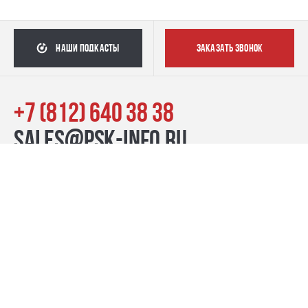
наши подкасты
заказать звонок
+7 (812) 640 38 38
sales@psk-info.ru
© Группа компаний «ПСК», 2007–2026
г. Санкт-Петербург наб. реки Карповки, 39, лит. Б пн-пт:
10:00–20:00, сб-вс: 11:00–19:00
Контакты