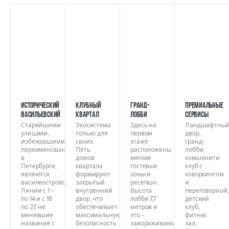
Исторический
Клубный
Гранд-
Премиальные
Васильевский
квартал
лобби
сервисы
Старейшими
Экосистема
Здесь на
Ландшафтны
улицами,
только для
первом
двор,
избежавшими
своих.
этаже
гранд-
переименований
Пять
расположены
лобби,
в
домов
мягкие
комьюнити
Петербурге,
квартала
гостевые
клуб с
являются
формируют
зоны и
коворкингом
василеостровские
закрытый
ресепшн.
и
Линии с 1 –
внутренний
Высота
переговорной,
по 14 и с 16
двор, что
лобби 7,7
детский
по 27, не
обеспечивает
метров и
клуб,
менявшие
максимальную
это -
фитнес
названия с
безопасность
завораживающий
зал,