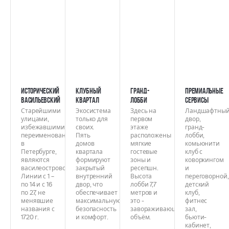
Исторический
Клубный
Гранд-
Премиальные
Васильевский
квартал
лобби
сервисы
Старейшими
Экосистема
Здесь на
Ландшафтны
улицами,
только для
первом
двор,
избежавшими
своих.
этаже
гранд-
переименований
Пять
расположены
лобби,
в
домов
мягкие
комьюнити
Петербурге,
квартала
гостевые
клуб с
являются
формируют
зоны и
коворкингом
василеостровские
закрытый
ресепшн.
и
Линии с 1 –
внутренний
Высота
переговорной,
по 14 и с 16
двор, что
лобби 7,7
детский
по 27, не
обеспечивает
метров и
клуб,
менявшие
максимальную
это -
фитнес
названия с
безопасность
завораживающий
зал,
1720 г.
и комфорт.
объём.
бьюти-
кабинет,