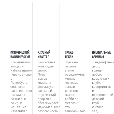
Исторический
Клубный
Гранд-
Премиальные
Васильевский
квартал
лобби
сервисы
Старейшими
Экосистема
Здесь на
Ландшафтны
улицами,
только для
первом
двор,
избежавшими
своих.
этаже
гранд-
переименований
Пять
расположены
лобби,
в
домов
мягкие
комьюнити
Петербурге,
квартала
гостевые
клуб с
являются
формируют
зоны и
коворкингом
василеостровские
закрытый
ресепшн.
и
Линии с 1 –
внутренний
Высота
переговорной,
по 14 и с 16
двор, что
лобби 7,7
детский
по 27, не
обеспечивает
метров и
клуб,
менявшие
максимальную
это -
фитнес
названия с
безопасность
завораживающий
зал,