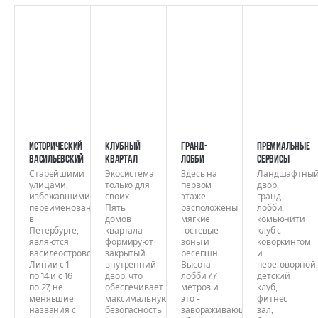
Исторический
Клубный
Гранд-
Премиальные
Васильевский
квартал
лобби
сервисы
Старейшими
Экосистема
Здесь на
Ландшафтны
улицами,
только для
первом
двор,
избежавшими
своих.
этаже
гранд-
переименований
Пять
расположены
лобби,
в
домов
мягкие
комьюнити
Петербурге,
квартала
гостевые
клуб с
являются
формируют
зоны и
коворкингом
василеостровские
закрытый
ресепшн.
и
Линии с 1 –
внутренний
Высота
переговорной,
по 14 и с 16
двор, что
лобби 7,7
детский
по 27, не
обеспечивает
метров и
клуб,
менявшие
максимальную
это -
фитнес
названия с
безопасность
завораживающий
зал,