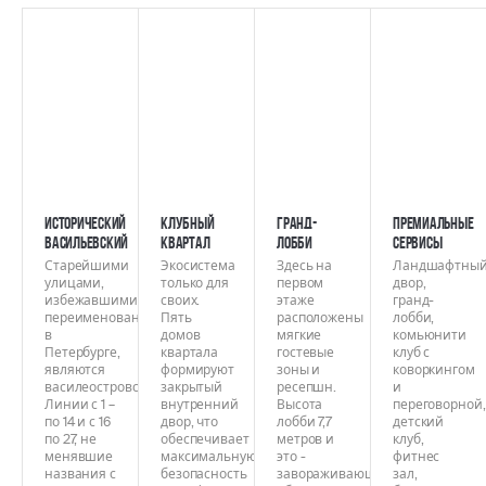
Исторический
Клубный
Гранд-
Премиальные
Васильевский
квартал
лобби
сервисы
Старейшими
Экосистема
Здесь на
Ландшафтны
улицами,
только для
первом
двор,
избежавшими
своих.
этаже
гранд-
переименований
Пять
расположены
лобби,
в
домов
мягкие
комьюнити
Петербурге,
квартала
гостевые
клуб с
являются
формируют
зоны и
коворкингом
василеостровские
закрытый
ресепшн.
и
Линии с 1 –
внутренний
Высота
переговорной,
по 14 и с 16
двор, что
лобби 7,7
детский
по 27, не
обеспечивает
метров и
клуб,
менявшие
максимальную
это -
фитнес
названия с
безопасность
завораживающий
зал,