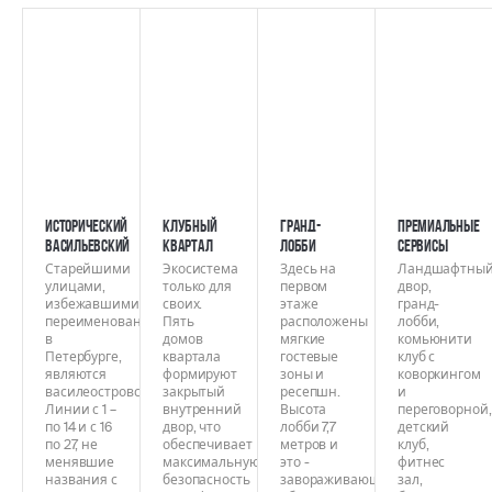
Исторический
Клубный
Гранд-
Премиальные
Васильевский
квартал
лобби
сервисы
Старейшими
Экосистема
Здесь на
Ландшафтны
улицами,
только для
первом
двор,
избежавшими
своих.
этаже
гранд-
переименований
Пять
расположены
лобби,
в
домов
мягкие
комьюнити
Петербурге,
квартала
гостевые
клуб с
являются
формируют
зоны и
коворкингом
василеостровские
закрытый
ресепшн.
и
Линии с 1 –
внутренний
Высота
переговорной,
по 14 и с 16
двор, что
лобби 7,7
детский
по 27, не
обеспечивает
метров и
клуб,
менявшие
максимальную
это -
фитнес
названия с
безопасность
завораживающий
зал,