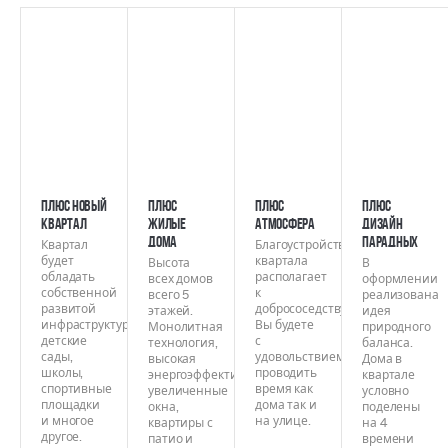
ПЛЮС НОВЫЙ
ПЛЮС
ПЛЮС
ПЛЮС
КВАРТАЛ
ЖИЛЫЕ
АТМОСФЕРА
ДИЗАЙН
ДОМА
ПАРАДНЫХ
Квартал
Благоустройство
будет
квартала
Высота
В
обладать
располагает
всех домов
оформлении
собственной
к
всего 5
реализована
развитой
добрососедству.
этажей.
идея
инфраструктурой:
Вы будете
Монолитная
природного
детские
с
технология,
баланса.
сады,
удовольствием
высокая
Дома в
школы,
проводить
энергоэффективность,
квартале
спортивные
время как
увеличенные
условно
площадки
дома так и
окна,
поделены
и многое
на улице.
квартиры с
на 4
другое.
патио и
времени