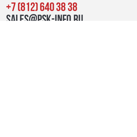
+7 (812) 640 38 38
sales@psk-info.ru
© Группа компаний «ПСК», 2007–2026
г. Санкт-Петербург наб. реки Карповки, 39, лит. Б пн-пт:
10:00–20:00, сб-вс: 11:00–19:00
Контакты
премиум-проекты
бизнес