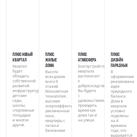
ПЛЮС НОВЫЙ
ПЛЮС
ПЛЮС
ПЛЮС
КВАРТАЛ
ЖИЛЫЕ
АТМОСФЕРА
ДИЗАЙН
ДОМА
ПАРАДНЫХ
Квартал
Благоустройство
будет
квартала
Высота
В
обладать
располагает
всех домов
оформлении
собственной
к
всего 5
реализована
развитой
добрососедству.
этажей.
идея
инфраструктурой:
Вы будете
Монолитная
природного
детские
с
технология,
баланса.
сады,
удовольствием
высокая
Дома в
школы,
проводить
энергоэффективность,
квартале
спортивные
время как
увеличенные
условно
площадки
дома так и
окна,
поделены
и многое
на улице.
квартиры с
на 4
другое.
патио и
времени
балконами.
года, что
выражается