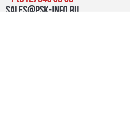
sales@psk-info.ru
© Группа компаний «ПСК», 2007–2026
г. Санкт-Петербург наб. реки Карповки, 39, лит. Б пн-пт:
10:00–20:00, сб-вс: 11:00–19:00
Контакты
премиум-проекты
бизнес
комфорт