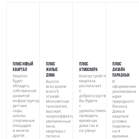
ПЛЮС НОВЫЙ
ПЛЮС
ПЛЮС
ПЛЮС
КВАРТАЛ
ЖИЛЫЕ
АТМОСФЕРА
ДИЗАЙН
ДОМА
ПАРАДНЫХ
Квартал
Благоустройство
будет
квартала
Высота
В
обладать
располагает
всех домов
оформлении
собственной
к
всего 5
реализована
развитой
добрососедству.
этажей.
идея
инфраструктурой:
Вы будете
Монолитная
природного
детские
с
технология,
баланса.
сады,
удовольствием
высокая
Дома в
школы,
проводить
энергоэффективность,
квартале
спортивные
время как
увеличенные
условно
площадки
дома так и
окна,
поделены
и многое
на улице.
квартиры с
на 4
другое.
патио и
времени