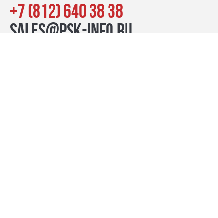
+7 (812) 640 38 38
sales@psk-info.ru
© Группа компаний «ПСК», 2007–2026
г. Санкт-Петербург наб. реки Карповки, 39, лит. Б пн-пт:
10:00–20:00, сб-вс: 11:00–19:00
Контакты
премиум-проекты
бизнес