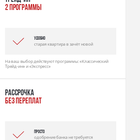
2 программы
удобно
старая квартира в зачёт новой
На ваш выбор действуют программы: «Классический
Tрейд-ин» и «Экспресс»
Рассрочка
без переплат
Просто
одобрение банка не требуется