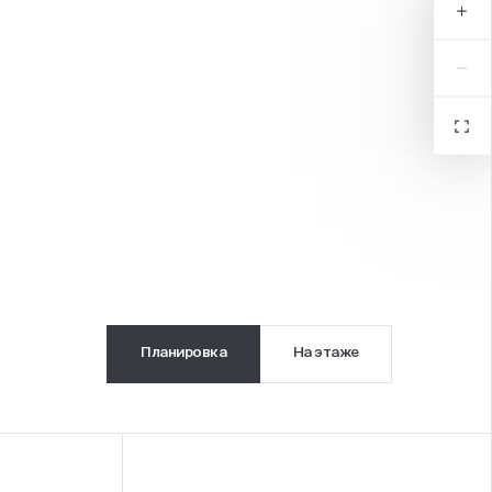
б в центре квартала
Планировка
На этаже
я игровая плошадка с
анством для командных игр