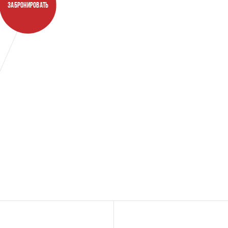
ЗАБРОНИРОВАТЬ
Квартиры с патио
Плейха
Огороженная собственная территория
Больша
на первых этажах от 6 до 12 кв.м.
простр