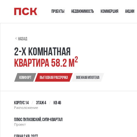
Проекты
Недвижимость
Коммерция
Акции
Назад
2-х комнатная
2
квартира 58.2 м
Комфорт
выгодная рассрочка
военная ипотека
Корпус 14
Этаж 4
Кв 46
Расположение
ПЛЮС Пулковский, сити-квартал
Проект
Сдача 2 кв. 2027