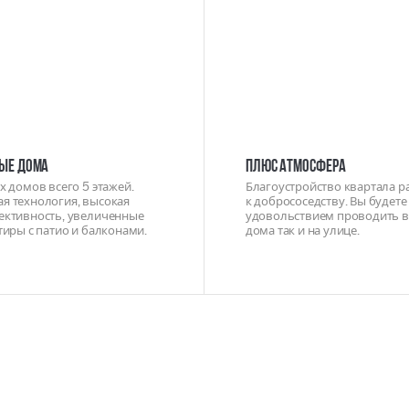
ЫЕ ДОМА
ПЛЮС АТМОСФЕРА
х домов всего 5 этажей.
Благоустройство квартала р
я технология, высокая
к добрососедству. Вы будете 
ективность, увеличенные
удовольствием проводить в
тиры с патио и балконами.
дома так и на улице.