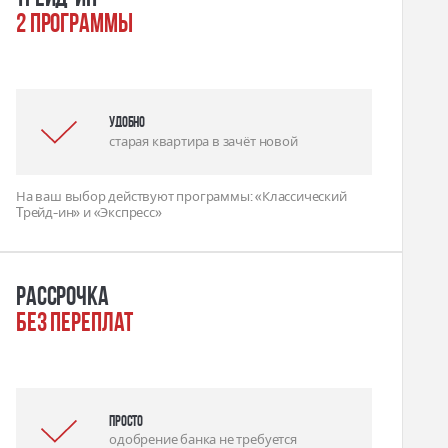
2 программы
удобно
старая квартира в зачёт новой
На ваш выбор действуют программы: «Классический
Tрейд-ин» и «Экспресс»
Рассрочка
без переплат
Просто
одобрение банка не требуется