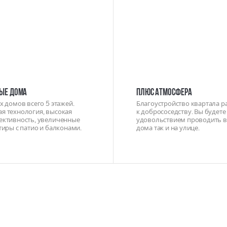
ЫЕ ДОМА
ПЛЮС АТМОСФЕРА
х домов всего 5 этажей.
Благоустройство квартала р
я технология, высокая
к добрососедству. Вы будете 
ективность, увеличенные
удовольствием проводить в
тиры с патио и балконами.
дома так и на улице.