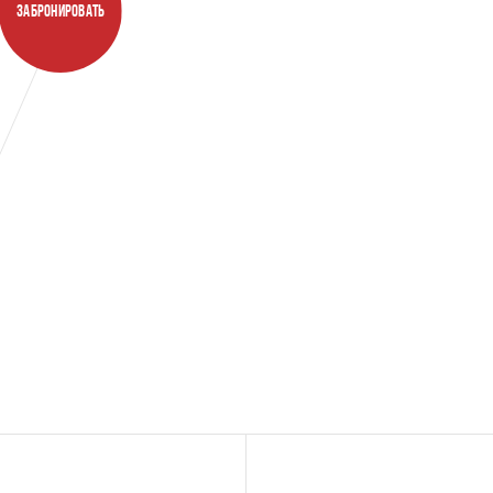
ЗАБРОНИРОВАТЬ
Квартиры с патио
Плейха
Огороженная собственная территория
Больша
на первых этажах от 6 до 12 кв.м.
простр