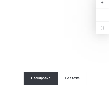
б в центре квартала
Планировка
На этаже
я игровая плошадка с
анством для командных игр