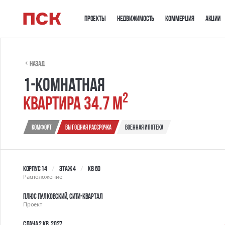
Проекты
Недвижимость
Коммерция
Акции
Назад
1-комнатная
2
квартира 34.7 м
Комфорт
выгодная рассрочка
военная ипотека
Корпус 14
Этаж 4
Кв 50
Расположение
ПЛЮС Пулковский, сити-квартал
Проект
Сдача 2 кв. 2027