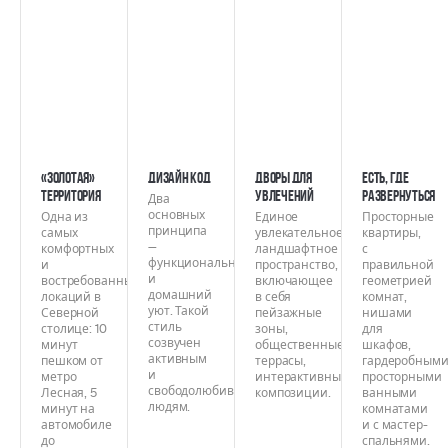
«Золотая»
Дизайн код
Дворы для
Есть, где
территория
увлечений
развернуться
Два
основных
Одна из
Единое
Просторные
принципа
самых
увлекательное
квартиры,
—
комфортных
ландшафтное
с
функциональность
и
пространство,
правильной
и
востребованных
включающее
геометрией
домашний
локаций в
в себя
комнат,
уют. Такой
Северной
пейзажные
нишами
стиль
столице: 10
зоны,
для
созвучен
минут
общественные
шкафов,
активным
пешком от
террасы,
гардеробными
и
метро
интерактивные
просторными
свободолюбивым
Лесная, 5
композиции.
ванными
людям.
минут на
комнатами
автомобиле
и с мастер-
до
спальнями.