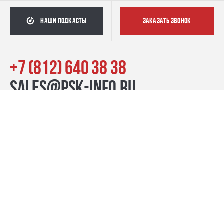
наши подкасты
заказать звонок
+7 (812) 640 38 38
sales@psk-info.ru
© Группа компаний «ПСК», 2007–2026
г. Санкт-Петербург наб. реки Карповки, 39, лит. Б пн-пт:
10:00–20:00, сб-вс: 11:00–19:00
Контакты