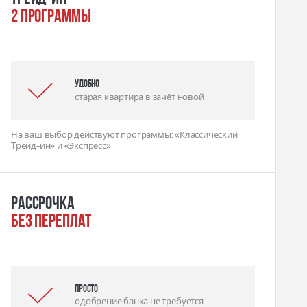
2 программы
удобно
старая квартира в зачёт новой
На ваш выбор действуют программы: «Классический
Tрейд-ин» и «Экспресс»
Рассрочка
без переплат
Просто
одобрение банка не требуется