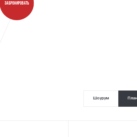
ЗАБРОНИРОВАТЬ
Более 10 парков и скверов
Более 
Шоурум
Пла
Парк Лесотехнической академии,
Европол
Полюстровский парк
Макси