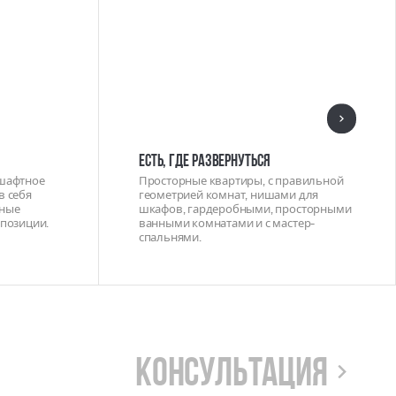
Есть, где развернуться
дшафтное
Просторные квартиры, с правильной
в себя
геометрией комнат, нишами для
нные
шкафов, гардеробными, просторными
мпозиции.
ванными комнатами и с мастер-
спальнями.
Консультация