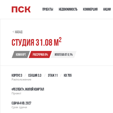
Проекты
Недвижимость
Коммерция
Акции
Назад
2
студия 31.08 м
Комфорт
Рассрочка 0%
Ипотека от 0,1%
Корпус 3
Секция 3.3
Этаж 11
Кв 755
Расположение
«РЕСПЕКТ», жилой квартал
Проект
Сдача 4 кв. 2027
Срок сдачи