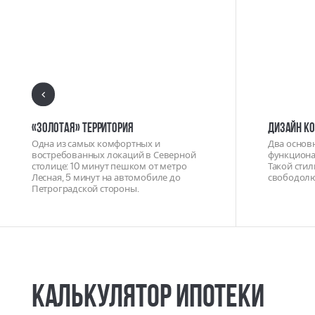
«Золотая» территория
Дизайн к
Одна из самых комфортных и
Два основ
востребованных локаций в Северной
функциона
столице: 10 минут пешком от метро
Такой стил
Лесная, 5 минут на автомобиле до
свободол
Петроградской стороны.
Калькулятор ипотеки