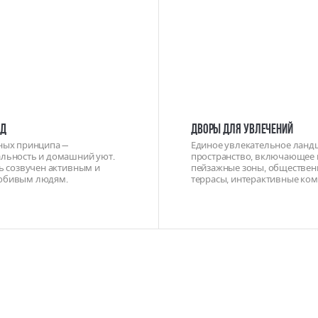
од
Дворы для увлечений
ных принципа —
Единое увлекательное лан
льность и домашний уют.
пространство, включающее 
ь созвучен активным и
пейзажные зоны, обществе
юбивым людям.
террасы, интерактивные ко