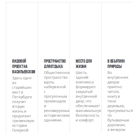
Видовой
Пространство
Место для
В объятиях
проект на
для отдыха
жизни
природы
Васильевском
Общественное
Шесть
Во
пространство
зданий
внутренних
Здесь одно
вдоль
комплекса
дворах
из
набережной
формируют
приятно
старейших
с
закрытый
читать
мест в
прогулочным
внутренний
книгу в
Петербурге
променадом
двор, что
тени
получит
и
обеспечивает
деревьев,
вторую
реновируемыми
максимальную
прогуливаться
жизнь и
историческими
безопасность
по
продолжит
зданиями.
и комфорт.
бульварным
трехвековую
дорожкам,
историю
а вечером
Галерной