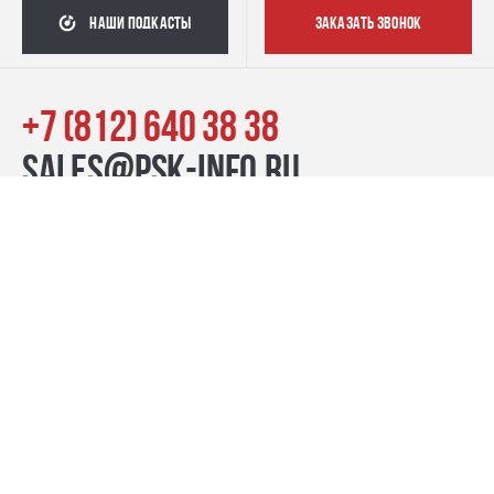
наши подкасты
заказать звонок
+7 (812) 640 38 38
sales@psk-info.ru
© Группа компаний «ПСК», 2007–2026
г. Санкт-Петербург наб. реки Карповки, 39, лит. Б пн-пт:
10:00–20:00, сб-вс: 11:00–19:00
Контакты