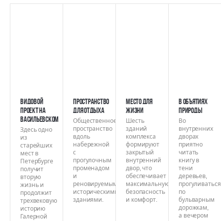
Видовой
Пространство
Место для
В объятиях
проект на
для отдыха
жизни
природы
Васильевском
Общественное
Шесть
Во
пространство
зданий
внутренних
Здесь одно
вдоль
комплекса
дворах
из
набережной
формируют
приятно
старейших
с
закрытый
читать
мест в
прогулочным
внутренний
книгу в
Петербурге
променадом
двор, что
тени
получит
и
обеспечивает
деревьев,
вторую
реновируемыми
максимальную
прогуливаться
жизнь и
историческими
безопасность
по
продолжит
зданиями.
и комфорт.
бульварным
трехвековую
дорожкам,
историю
а вечером
Галерной