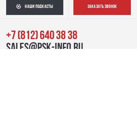
наши подкасты
заказать звонок
+7 (812) 640 38 38
sales@psk-info.ru
© Группа компаний «ПСК», 2007–2026
г. Санкт-Петербург наб. реки Карповки, 39, лит. Б пн-пт:
10:00–20:00, сб-вс: 11:00–19:00
Контакты