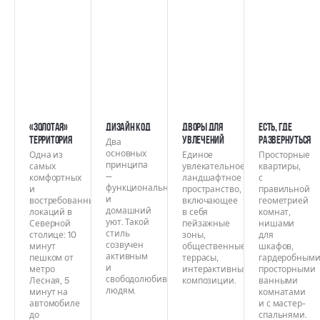
«Золотая»
Дизайн код
Дворы для
Есть, где
территория
увлечений
развернуться
Два
основных
Одна из
Единое
Просторные
принципа
самых
увлекательное
квартиры,
—
комфортных
ландшафтное
с
функциональность
и
пространство,
правильной
и
востребованных
включающее
геометрией
домашний
локаций в
в себя
комнат,
уют. Такой
Северной
пейзажные
нишами
стиль
столице: 10
зоны,
для
созвучен
минут
общественные
шкафов,
активным
пешком от
террасы,
гардеробными
и
метро
интерактивные
просторными
свободолюбивым
Лесная, 5
композиции.
ванными
людям.
минут на
комнатами
автомобиле
и с мастер-
до
спальнями.