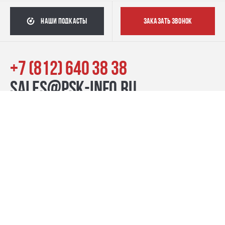
наши подкасты
заказать звонок
+7 (812) 640 38 38
sales@psk-info.ru
© Группа компаний «ПСК», 2007–2026
г. Санкт-Петербург наб. реки Карповки, 39, лит. Б пн-пт:
10:00–20:00, сб-вс: 11:00–19:00
Контакты