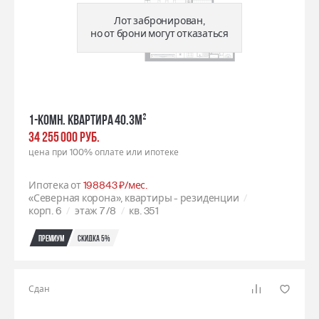
Лот забронирован,
но от брони могут отказаться
1-комн. квартира 40.3м²
34 255 000 РУБ.
цена при 100% оплате или ипотеке
Ипотека от
198843 ₽/мес.
«Северная корона», квартиры - резиденции
корп. 6
этаж 7
/8
кв. 351
Премиум
Скидка 5%
Сдан