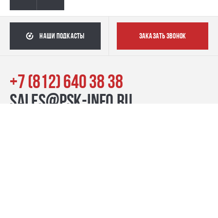
наши подкасты
заказать звонок
+7 (812) 640 38 38
sales@psk-info.ru
© Группа компаний «ПСК», 2007–2026
г. Санкт-Петербург наб. реки Карповки, 39, лит. Б пн-пт:
10:00–20:00, сб-вс: 11:00–19:00
Контакты