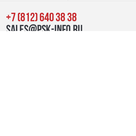
+7 (812) 640 38 38
sales@psk-info.ru
© Группа компаний «ПСК», 2007–2026
г. Санкт-Петербург наб. реки Карповки, 39, лит. Б пн-пт:
10:00–20:00, сб-вс: 11:00–19:00
Контакты
премиум-проекты
бизнес