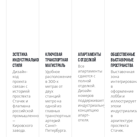
Эстетика
Ключевая
Апартаменты
Общественные
индустриального
транспортная
с отделкой
выставочные
стиля
магистраль
пространства
Все
апартаменты
Дизайн-
Удобное
Выставочная
сдаются с
код
расположение
зона
полной
проекта
в 300-х
интегрирован
отделкой.
связан с
метрах от
в
Дизайн
историей
двух
оформление
номеров
проспекта
станций
лобби и
поддерживает
Стачек и
метро на
иллюстрирует
индустриальную
флагмана
одной из
эпохи
концепцию
российской
главных
индустриализ
апарт-
промышленности
транспортных
в
отеля.
—
артерий
архитектуре
Кировского
Санкт-
проспекта
завода.
Петербурга.
Стачек.