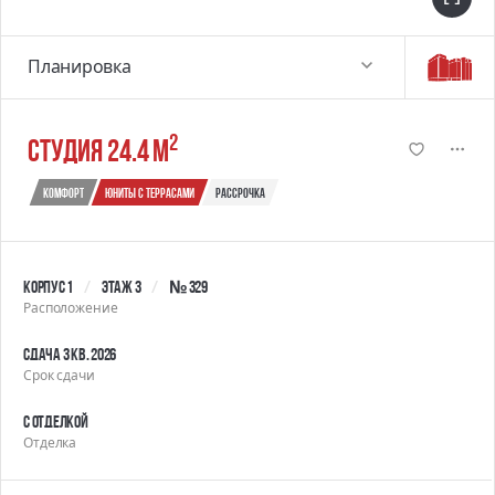
Планировка
2
студия 24.4 м
Комфорт
юниты с террасами
Рассрочка
Корпус 1
Этаж 3
№ 329
Расположение
Сдача 3 кв. 2026
Срок сдачи
С отделкой
Отделка